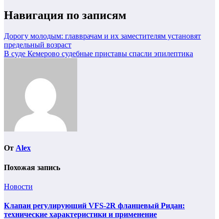
Навигация по записям
Дорогу молодым: главврачам и их заместителям установят
предельный возраст
В суде Кемерово судебные приставы спасли эпилептика
От
Alex
Похожая запись
Новости
Клапан регулирующий VFS-2R фланцевый Ридан:
технические характеристики и применение