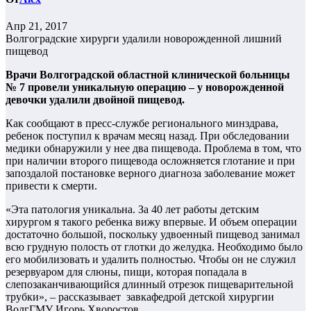
Апр 21, 2017
Волгоградские хирурги удалили новорожденной лишний
пищевод
Врачи Волгоградской областной клинической больницы
№ 7 провели уникальную операцию – у новорожденной
девочки удалили двойной пищевод.
Как сообщают в пресс-службе регионального минздрава,
ребенок поступил к врачам месяц назад. При обследовании
медики обнаружили у нее два пищевода. Проблема в том, что
при наличии второго пищевода осложняется глотание и при
запоздалой постановке верного диагноза заболевание может
привести к смерти.
«Эта патология уникальна. За 40 лет работы детским
хирургом я такого ребенка вижу впервые. И объем операции
достаточно большой, поскольку удвоенный пищевод занимал
всю грудную полость от глотки до желудка. Необходимо было
его мобилизовать и удалить полностью. Чтобы он не служил
резервуаром для слюны, пищи, которая попадала в
слепозаканчивающийся длинный отрезок пищеварительной
трубки», – рассказывает завкафедрой детской хирургии
ВолгГМУ Игорь Хворостов.