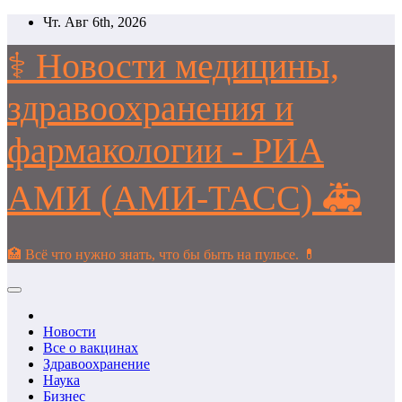
Перейти
Чт. Авг 6th, 2026
к
содержимому
⚕️ Новости медицины,
здравоохранения и
фармакологии - РИА
АМИ (АМИ-ТАСС) 🚑
🏥 Всё что нужно знать, что бы быть на пульсе. 💊
Новости
Все о вакцинах
Здравоохранение
Наука
Бизнес