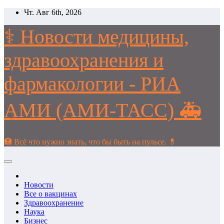
Перейти
Чт. Авг 6th, 2026
к
содержимому
⚕️ Новости медицины,
здравоохранения и
фармакологии - РИА
АМИ (АМИ-ТАСС) 🚑
🏥 Всё что нужно знать, что бы быть на пульсе. 💊
Новости
Все о вакцинах
Здравоохранение
Наука
Бизнес