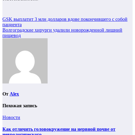
Навигация
GSK выплатит 3 млн долларов вдове покончившего с собой
пациента
по
Волгоградские хирурги удалили новорожденной лишний
записям
пищевод
От
Alex
Похожая запись
Новости
Как отличить головокружение на нервной почве от
неврологического