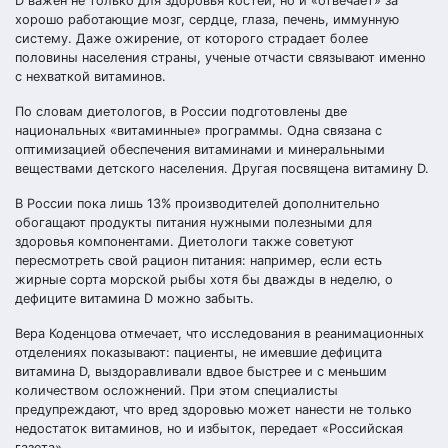
D важен не только для здоровья костей, но и «отвечает» за
хорошо работающие мозг, сердце, глаза, печень, иммунную
систему. Даже ожирение, от которого страдает более
половины населения страны, ученые отчасти связывают именно
с нехваткой витаминов.
По словам диетологов, в России подготовлены две
национальных «витаминные» программы. Одна связана с
оптимизацией обеспечения витаминами и минеральными
веществами детского населения. Другая посвящена витамину D.
В России пока лишь 13% производителей дополнительно
обогащают продукты питания нужными полезными для
здоровья компонентами. Диетологи также советуют
пересмотреть свой рацион питания: например, если есть
жирные сорта морской рыбы хотя бы дважды в неделю, о
дефиците витамина D можно забыть.
Вера Коденцова отмечает, что исследования в реанимационных
отделениях показывают: пациенты, не имевшие дефицита
витамина D, выздоравливали вдвое быстрее и с меньшим
количеством осложнений. При этом специалисты
предупреждают, что вред здоровью может нанести не только
недостаток витаминов, но и избыток, передает «Российская
газета».