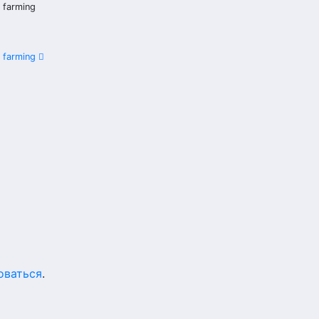
 farming
 farming
оваться
.