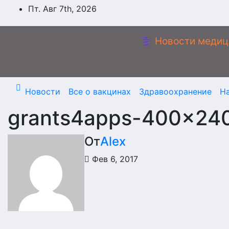
Перейти
Пт. Авг 7th, 2026
к
содержимому
⚕️ Новости медиц
Новости
Все о вакцинах
Здравоохранение
Н
grants4apps-400×24
От
Alex
Фев 6, 2017