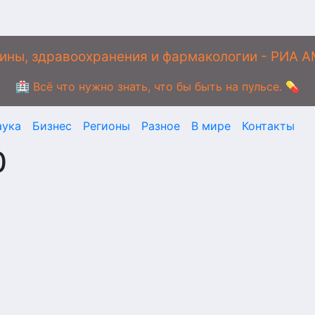
ины, здравоохранения и фармакологии - РИА 
🏥 Всё что нужно знать, что бы быть на пульсе. 💊
аука
Бизнес
Регионы
Разное
В мире
Контакты
0