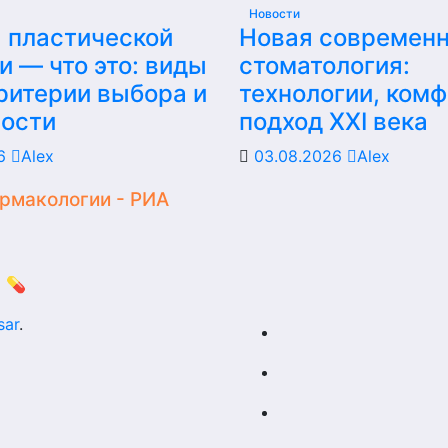
Новости
 пластической
Новая современ
и — что это: виды
стоматология:
критерии выбора и
технологии, комф
ности
подход XXI века
26
Alex
03.08.2026
Alex
армакологии - РИА
 💊
sar
.