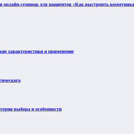
ся онлайн-семинар для пациентов «Как выстроить коммуника
ие характеристики и применение
гического
итерии выбора и особенности