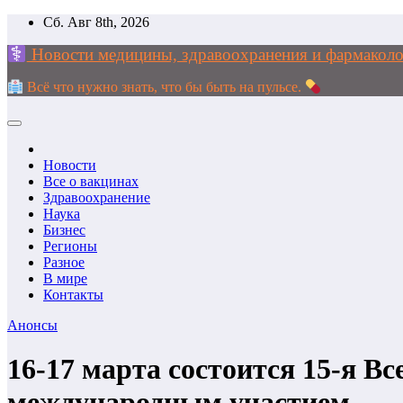
Перейти
Сб. Авг 8th, 2026
к
Новости медицины, здравоохранения и фармак
содержимому
Всё что нужно знать, что бы быть на пульсе.
Новости
Все о вакцинах
Здравоохранение
Наука
Бизнес
Регионы
Разное
В мире
Контакты
Анонсы
16-17 марта состоится 15-я В
международным участием