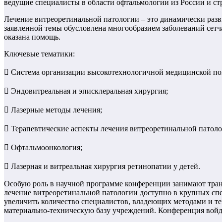
ведущие специалисты в области офтальмологии из России и ст
Лечение витреоретинально
й патологии – это динамически ра
заявленной темы обусловлена многообразием заболеваний сетч
оказана помощь.
Ключевые тематики:

Система организации высокотехнологич
ной медицинской пом

Эндовитреальная и эписклеральная хирургия;

Лазерные методы лечения;

Терапевтические аспекты лечения витреоретинально
й патоло

Офтальмоонкологи
я;

Лазерная и витреальная хирургия ретинопатии у детей.
Особую роль в научной программе конференции занимают тра
лечение витреоретинально
й патологии доступно в крупных сп
увеличить количество специалистов, владеющих методами и те
материально-техн
ическую базу учреждений. Конференция войд