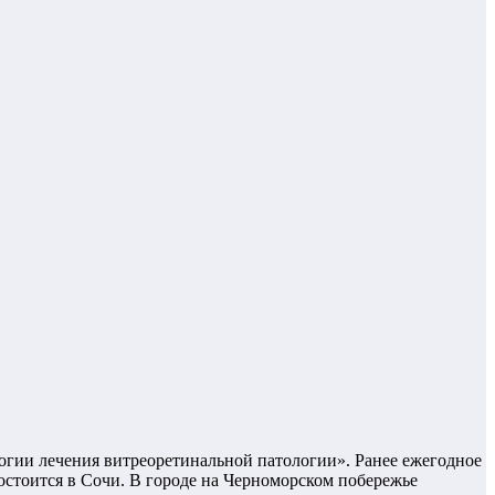
огии лечения витреоретинально
й патологии». Ранее ежегодное
остоится в Сочи. В городе на Черноморском побережье