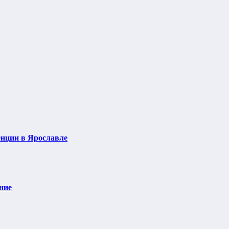
нции в Ярославле
ние