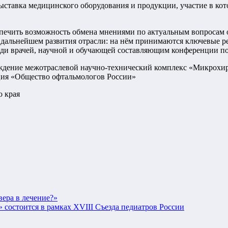
выставка медицинского оборудования и продукции, участие в к
печить возможность обмена мнениями по актуальным вопросам 
в дальнейшем развития отрасли: на нём принимаются ключевые 
реди врачей, научной и обучающей составляющим конференции п
ждение межотраслевой научно-техническ
ий комплекс «Микрохир
ция «Общество офтальмологов России»
о края
вера в лечение?»
остоится в рамках XVIII Съезда педиатров России