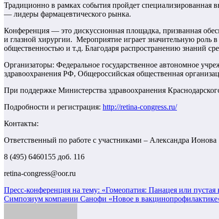
Традиционно в рамках события пройдет специализированн
ая 
— лидеры фармацевтическог
о рынка.
Конференция — это дискуссионная площадка, призванная обес
и глазной хирургии. Мероприятие играет значительную роль 
общественностью и т.д. Благодаря распространению знаний с
Организаторы:
Федеральное государственное автономное учре
здравоохранения РФ, Общероссийская общественная организа
При поддержке Министерства здравоохранения Краснодарског
Подробности и регистрация:
http://retina-co
ngress.ru/
Контакты:
Ответственный по работе с участниками – Александра Ионова
8 (495) 6460155 доб. 116
retina-congress@
oor.ru
Навигация
Пресс-конференция на тему: «Гомеопатия: Панацея или пустая 
Симпозиум компании Санофи «Новое в вакцинопрофилактике» с
по
записям