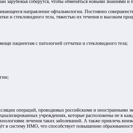
ран зарубежья соберутся, чтобы обменяться новыми знаниями и 
звивающееся направление офтальмологии. Постоянно совершенст
атки и стекловидного тела, тяжестью их течения и высоким пр
ощи пациентам с патологией сетчатки и стекловидного тела;
гии;
нсляции операций, проводимых российскими и иностранными эк
ециализированн
ых учреждениях, которые расположены не в кажд
хнологиями лечения таких заболеваний. А также привлечь вним
ёт в систему НМО, что способствует повышению образованности