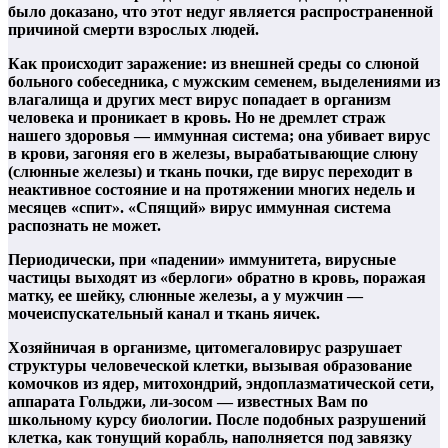
было доказано, что этот недуг является распространенной
причиной смерти взрослых людей.
Как происходит заражение: из внешней среды со слюной
больного собеседника, с мужским семенем, выделениями из
влагалища и других мест вирус попадает в организм
человека и проникает в кровь. Но не дремлет страж
нашего здоровья — иммунная система; она убивает вирус
в крови, загоняя его в железы, вырабатывающие слюну
(слюнные железы) и ткань почки, где вирус переходит в
неактивное состояние и на протяжении многих недель и
месяцев «спит». «Спящий» вирус иммунная система
распознать не может.
Периодически, при «падении» иммунитета, вирусные
частицы выходят из «берлоги» обратно в кровь, поражая
матку, ее шейку, слюнные железы, а у мужчин —
мочеиспускательный канал и ткань яичек.
Хозяйничая в организме, цитомегаловирус разрушает
структуры человеческой клетки, вызывая образование
комочков из ядер, митохондрий, эндоплазматической сети,
аппарата Гольджи, ли-зосом — известных Вам по
школьному курсу биологии. После подобных разрушений
клетка, как тонущий корабль, наполняется под завязку