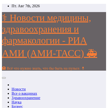
Перейти
Пт. Авг 7th, 2026
к
содержимому
⚕️ Новости медицины,
здравоохранения и
фармакологии - РИА
АМИ (АМИ-ТАСС) 🚑
🏥 Всё что нужно знать, что бы быть на пульсе. 💊
Новости
Все о вакцинах
Здравоохранение
Наука
Бизнес