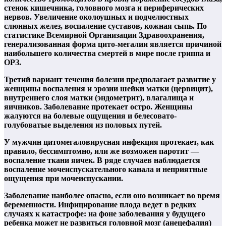
стенок кишечника, головного мозга и периферических
нервов. Увеличение околоушных и подчелюстных
слюнных желез, воспаление суставов, кожная сыпь. По
статистике Всемирной Организации Здравоохранения,
генерализованная форма цито-мегалии является причиной
наибольшего количества смертей в мире после гриппа и
ОРЗ.
Третий вариант течения болезни предполагает развитие у
женщины воспаления и эрозии шейки матки (цервицит),
внутреннего слоя матки (эндометрит), влагалища и
яичников. Заболевание протекает остро. Женщины
жалуются на болевые ощущения и белесовато-
голубоватые выделения из половых путей.
У мужчин цитомегаловирусная инфекция протекает, как
правило, бессимптомно, или же возможен паротит —
воспаление ткани яичек. В ряде случаев наблюдается
воспаление мочеиспускательного канала и неприятные
ощущения при мочеиспускании.
Заболевание наиболее опасно, если оно возникает во время
беременности. Инфицирование плода ведет в редких
случаях к катастрофе: на фоне заболевания у будущего
ребенка может не развиться головной мозг (анецефалия)