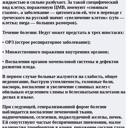
жидкостью и сильно разбухает. За такой специфический
вид клетку, пораженную ЦМВ, именуют «совиным
глазом», а заболевание — цитомегали-ей, что в переводе с
греческого на русский значит «увеличение клеток» (cyto —
клетка; mega — больших размеров).
Течение болезни: Недуг может предстать в трех ипостасях:
• ОРЗ (острое респираторное заболевание);
• Множественного поражения внутренних органов;
• Воспаления органов мочеполовой системы и дефектов
развития плода.
В первом случае больные жалуются на слабость, общее
недомогание, быструю утомляемость, головные боли,
насморк, воспаление и увеличение слюнных желез с
обильным отделением слюны и белесоватыми налетами на
деснах и языке.
При следующей, генерализованной форме болезни
наблюдается воспаление печеночной ткани,
надпочечников, селезенки, поджелудочной железы, почек.
Ей сопутствуют частые беспричинные пневмонии, малое
количество тромбоцитов в крови, поражение сосудов глаза,