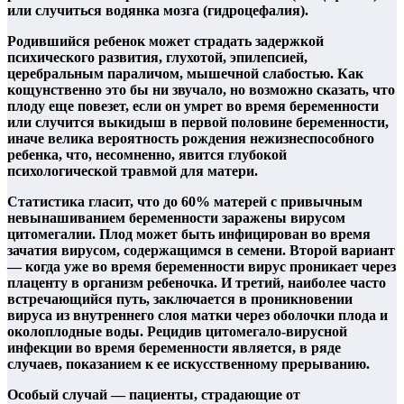
или случиться водянка мозга (гидроцефалия).
Родившийся ребенок может страдать задержкой
психического развития, глухотой, эпилепсией,
церебральным параличом, мышечной слабостью. Как
кощунственно это бы ни звучало, но возможно сказать, что
плоду еще повезет, если он умрет во время беременности
или случится выкидыш в первой половине беременности,
иначе велика вероятность рождения нежизнеспособного
ребенка, что, несомненно, явится глубокой
психологической травмой для матери.
Статистика гласит, что до 60% матерей с привычным
невынашиванием беременности заражены вирусом
цитомегалии. Плод может быть инфицирован во время
зачатия вирусом, содержащимся в семени. Второй вариант
— когда уже во время беременности вирус проникает через
плаценту в организм ребеночка. И третий, наиболее часто
встречающийся путь, заключается в проникновении
вируса из внутреннего слоя матки через оболочки плода и
околоплодные воды. Рецидив цитомегало-вирусной
инфекции во время беременности является, в ряде
случаев, показанием к ее искусственному прерыванию.
Особый случай — пациенты, страдающие от