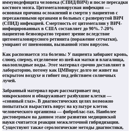
иммунодефицита человека (СПИД/ВИЧ) и после пересадки
костного мозга. Цитомегаловирусная инфекция —
основная причина осложнений и смерти у пациентов с
пересаженными органами и больных с развернутой ВИЧ
(СПИД) инфекцией. Смертность от цитомегалии у ВИЧ-
инфицированных в США составляет до 90%. 7-20%
пациентов безвозвратно теряют зрение вследствие
цитомегаловирусного ретинита (поражение сетчатки),
умирают от пневмонии, вызванной этим вирусом.
Как распознается эта болезнь: У пациента забирают кровь,
слюну, сперму, отделяемое из шей-ки матки и влагалища,
околоплодные воды. Этот материал срочно доставляют в
лабораторию, потому как ЦМВирус долго не живет на
открытом воздухе и гибнет под действием солнечных
лучей.
Забранный материал врач рассматривает под
микроскопом и обнаруживает разбухшие клетки —
«совиный глаз». В диагностических целях возможно
попытаться вырастить вирус на культуре клеток
человеческого организма — фиброблас-тах. Наиболее
достоверным на данном этапе развития медицинской
науки считается реакция межклеточной гибридизации.
Существуют также серологические методы диагностики,