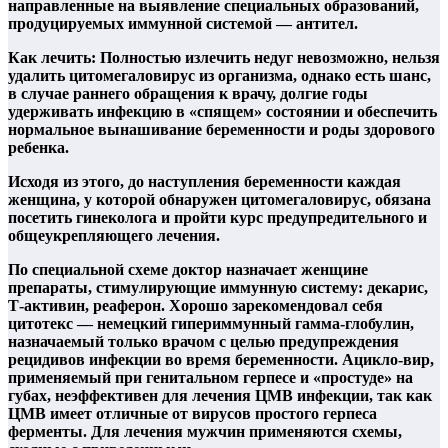
направленные на выявление специальных образований,
продуцируемых иммунной системой — антител.
Как лечить: Полностью излечить недуг невозможно, нельзя
удалить цитомегаловирус из организма, однако есть шанс,
в случае раннего обращения к врачу, долгие годы
удерживать инфекцию в «спящем» состоянии и обеспечить
нормальное вынашивание беременности и роды здорового
ребенка.
Исходя из этого, до наступления беременности каждая
женщина, у которой обнаружен цитомегаловирус, обязана
посетить гинеколога и пройти курс предупредительного и
общеукрепляющего лечения.
По специальной схеме доктор назначает женщине
препараты, стимулирующие иммунную систему: декарис,
Т-активин, реаферон. Хорошо зарекомендовал себя
цитотекс — немецкий гипериммунный гамма-глобулин,
назначаемый только врачом с целью предупреждения
рецидивов инфекции во время беременности. Ацикло-вир,
применяемый при генитальном герпесе и «простуде» на
губах, неэффективен для лечения ЦМВ инфекции, так как
ЦМВ имеет отличные от вирусов простого герпеса
ферменты. Для лечения мужчин применяются схемы,