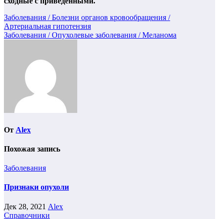
сходные с приведенными.
Навигация
Заболевания / Болезни органов кровообращения /
Артериальная гипотензия
по
Заболевания / Опухолевые заболевания / Меланома
записям
От
Alex
Похожая запись
Заболевания
Признаки опухоли
Дек 28, 2021
Alex
Справочники