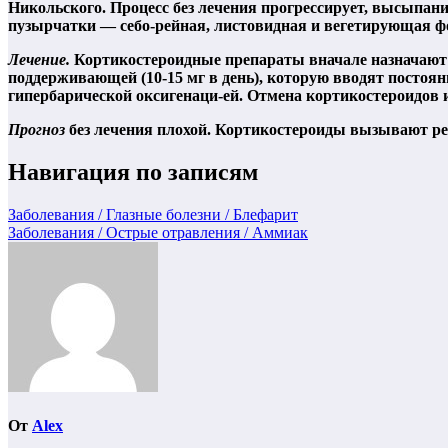
Никольского. Процесс без лечения прогрессирует, высыпан
пузырчатки — себо-рейная, листовидная и вегетирующая фо
Лечение.
Кортикостероидные препараты вначале назначают в 
поддерживающей (10-15 мг в день), которую вводят постоя
гипербарической оксигенаци-ей. Отмена кортикостероидов 
Прогноз
без лечения плохой. Кортикостероиды вызывают рем
Навигация по записям
Заболевания / Глазные болезни / Блефарит
Заболевания / Острые отравления / Аммиак
От
Alex