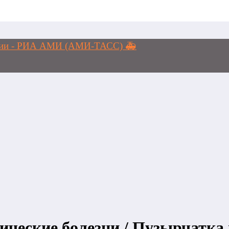
логии - РИА АМИ (АМИ-ТАСС) 🚑
ические болезни / Пузырчатка