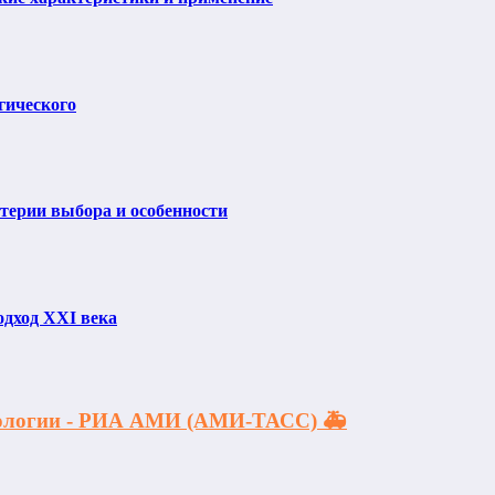
гического
итерии выбора и особенности
одход XXI века
акологии - РИА АМИ (АМИ-ТАСС) 🚑