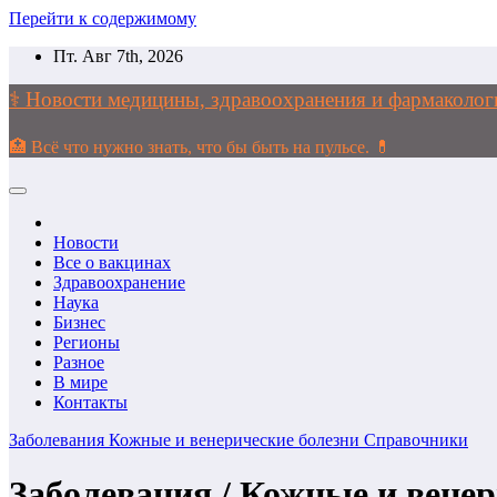
Перейти к содержимому
Пт. Авг 7th, 2026
⚕️ Новости медицины, здравоохранения и фармако
🏥 Всё что нужно знать, что бы быть на пульсе. 💊
Новости
Все о вакцинах
Здравоохранение
Наука
Бизнес
Регионы
Разное
В мире
Контакты
Заболевания
Кожные и венерические болезни
Справочники
Заболевания / Кожные и венер