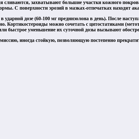
ия сливаются, захватывают большие участки кожного покров
рмы. С поверхности эрозий в мазках-отпечатках находят ака
ударной дозе (60-100 мг предннзолона в день). После насту
нно. Кортикостероиды можно сочетать с цитостатиками (мето
или быстрое уменьшение их суточной дозы вызывают обостре
иссию, иногда стойкую, позволяющую постепенно прекратить