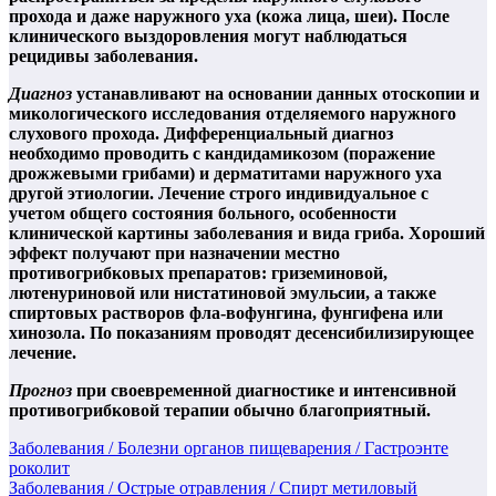
прохода и даже наружного уха (кожа лица, шеи). После
клинического выздоровления могут наблюдаться
рецидивы заболевания.
Диагноз
устанавливают на основании данных отоскопии и
микологического исследования отделяемого наружного
слухового прохода. Дифференциальный диагноз
необходимо проводить с кандидамикозом (поражение
дрожжевыми грибами) и дерматитами наружного уха
другой этиологии. Лечение строго индивидуальное с
учетом общего состояния больного, особенности
клинической картины заболевания и вида гриба. Хороший
эффект получают при назначении местно
противогрибковых препаратов: гриземиновой,
лютенуриновой или нистатиновой эмульсии, а также
спиртовых растворов фла-вофунгина, фунгифена или
хинозола. По показаниям проводят десенсибилизирующее
лечение.
Прогноз
при своевременной диагностике и интенсивной
противогрибковой терапии обычно благоприятный.
Навигация
Заболевания / Болезни органов пищеварения / Гастроэнте
роколит
по
Заболевания / Острые отравления / Спирт метиловый