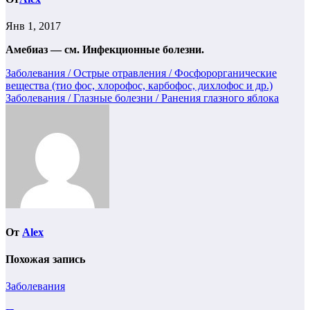
Янв 1, 2017
Амебиаз
— см. Инфекционные болезни.
Навигация
Заболевания / Острые отравления / Фосфорорганические
вещества (тио фос, хлорофос, карбофос, дихлофос и др.)
по
Заболевания / Глазные болезни / Ранения глазного яблока
записям
От
Alex
Похожая запись
Заболевания