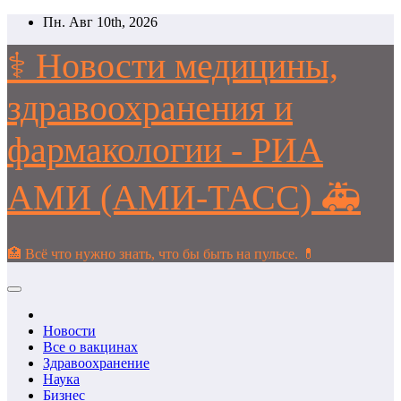
Перейти
Пн. Авг 10th, 2026
к
содержимому
⚕️ Новости медицины,
здравоохранения и
фармакологии - РИА
АМИ (АМИ-ТАСС) 🚑
🏥 Всё что нужно знать, что бы быть на пульсе. 💊
Новости
Все о вакцинах
Здравоохранение
Наука
Бизнес