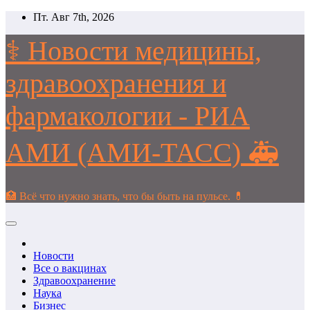
Перейти
Пт. Авг 7th, 2026
к
содержимому
⚕️ Новости медицины,
здравоохранения и
фармакологии - РИА
АМИ (АМИ-ТАСС) 🚑
🏥 Всё что нужно знать, что бы быть на пульсе. 💊
Новости
Все о вакцинах
Здравоохранение
Наука
Бизнес