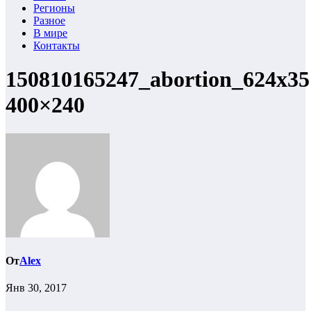
Регионы
Разное
В мире
Контакты
150810165247_abortion_624x35
400×240
От
Alex
Янв 30, 2017