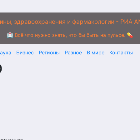
ины, здравоохранения и фармакологии - РИА 
🏥 Всё что нужно знать, что бы быть на пульсе. 💊
аука
Бизнес
Регионы
Разное
В мире
Контакты
0
ансеризации