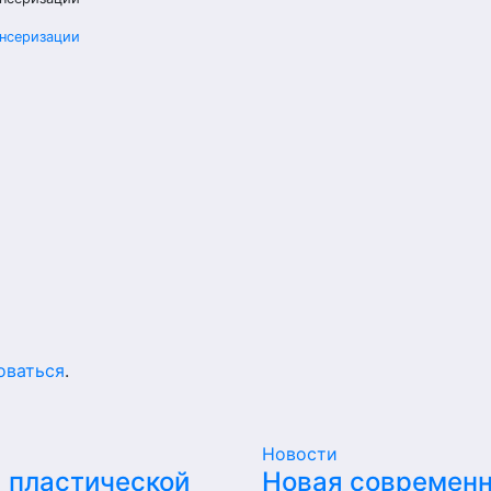
ансеризации
оваться
.
Новости
 пластической
Новая современ