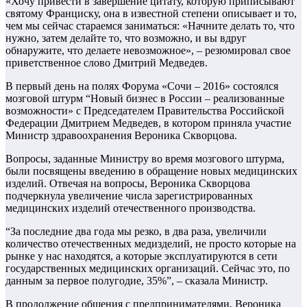
«Хочу привести в завершение цитату, которую приписывают
святому Франциску, она в известной степени описывает и то,
чем мы сейчас стараемся заниматься: «Начните делать то, что
нужно, затем делайте то, что возможно, и вы вдруг
обнаружите, что делаете невозможное», – резюмировал свое
приветственное слово Дмитрий Медведев.
В первый день на полях Форума «Сочи – 2016» состоялся
мозговой штурм “Новый бизнес в России – реализованные
возможности» с Председателем Правительства Российской
Федерации Дмитрием Медведев, в котором приняла участие
Министр здравоохранения Вероника Скворцова.
Вопросы, заданные Министру во время мозгового штурма,
были посвящены введению в обращение новых медицинских
изделий. Отвечая на вопросы, Вероника Скворцова
подчеркнула увеличение числа зарегистрированных
медицинских изделий отечественного производства.
“За последние два года мы резко, в два раза, увеличили
количество отечественных медизделий, не просто которые на
рынке у нас находятся, а которые эксплуатируются в сети
государственных медицинских организаций. Сейчас это, по
данным за первое полугодие, 35%”, – сказала Министр.
В продолжение общения с предпринимателями, Вероника