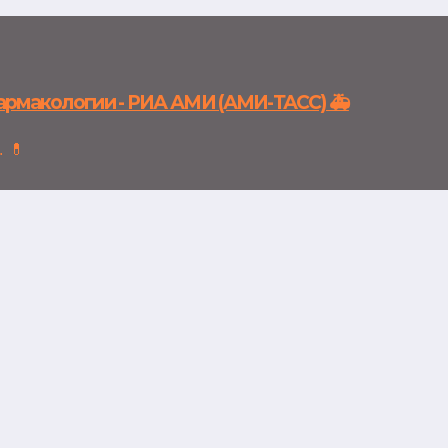
фармакологии - РИА АМИ (АМИ-ТАСС) 🚑
. 💊