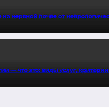
 на нервной почве от неврологиче
ии — что это: виды услуг, критери