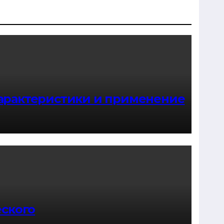
арактеристики и применение
еского