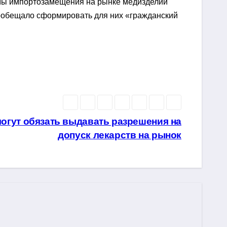
ммы импортозамещения на рынке медизделий
пообещало сформировать для них «гражданский
огут обязать выдавать разрешения на
допуск лекарств на рынок