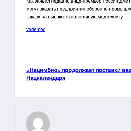
Как заявил недавно вице-премьер России Дми
могут оказать предприятия оборонно-промышле
заказ» на высокотехнологичную медтехнику.
vademec
Навигация
«Нацимбио» продолжает поставки вак
Нацкалендаря
по
записям