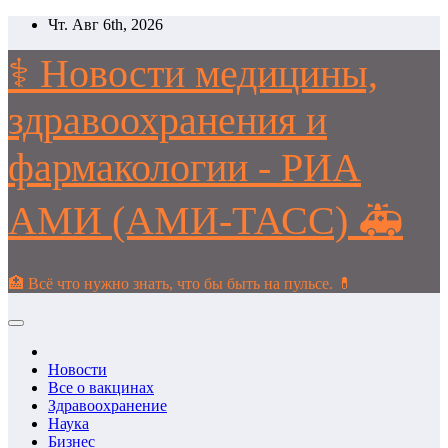
Перейти
Чт. Авг 6th, 2026
к
содержимому
⚕️ Новости медицины,
здравоохранения и
фармакологии - РИА
АМИ (АМИ-ТАСС) 🚑
🏥 Всё что нужно знать, что бы быть на пульсе. 💊
Новости
Все о вакцинах
Здравоохранение
Наука
Бизнес