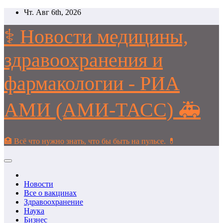
Перейти
Чт. Авг 6th, 2026
к
содержимому
⚕️ Новости медицины,
здравоохранения и
фармакологии - РИА
АМИ (АМИ-ТАСС) 🚑
🏥 Всё что нужно знать, что бы быть на пульсе. 💊
Новости
Все о вакцинах
Здравоохранение
Наука
Бизнес