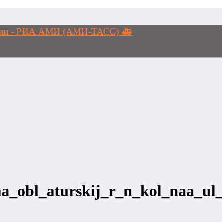
логии - РИА АМИ (АМИ-ТАСС) 🚑
_obl_aturskij_r_n_kol_naa_ul