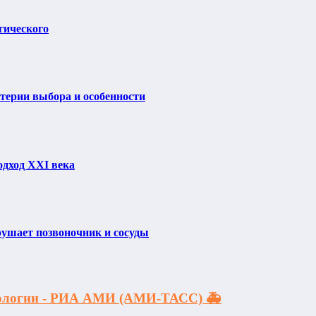
гического
итерии выбора и особенности
одход XXI века
рушает позвоночник и сосуды
акологии - РИА АМИ (АМИ-ТАСС) 🚑