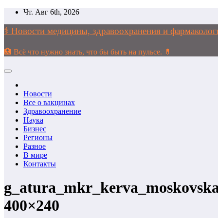
Перейти
Чт. Авг 6th, 2026
к
содержимому
⚕️ Новости медицины, здравоохранения и фармако
🏥 Всё что нужно знать, что бы быть на пульсе. 💊
Новости
Все о вакцинах
Здравоохранение
Наука
Бизнес
Регионы
Разное
В мире
Контакты
g_atura_mkr_kerva_moskovskaa
400×240