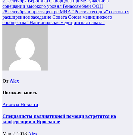
Навигация
21 сентября Вероника Скворцова примет участие в
совещании высокого уровня Генассамблеи ООН
по
28 сентября в пресс-центре МИА “Россия сегодня” состоится
записям
расширенное заседание Совета Союза медицинского
сообщества “Национальная медицинская палата”
От
Alex
Похожая запись
Анонсы
Новости
Специалисты паллиативной помощи встретятся на
конференции в Ярославле
Мар 2, 2018
Alex