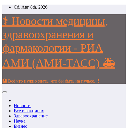
Перейти
Сб. Авг 8th, 2026
к
содержимому
⚕️ Новости медицины,
здравоохранения и
фармакологии - РИА
АМИ (АМИ-ТАСС) 🚑
🏥 Всё что нужно знать, что бы быть на пульсе. 💊
Новости
Все о вакцинах
Здравоохранение
Наука
Бизнес