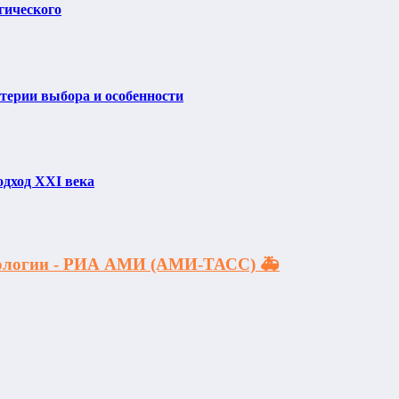
гического
итерии выбора и особенности
одход XXI века
акологии - РИА АМИ (АМИ-ТАСС) 🚑