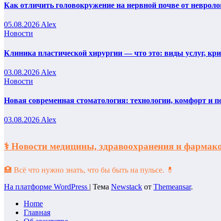
Как отличить головокружение на нервной почве от невроло
05.08.2026
Alex
Новости
Клиника пластической хирургии — что это: виды услуг, кр
03.08.2026
Alex
Новости
Новая современная стоматология: технологии, комфорт и п
03.08.2026
Alex
⚕️ Новости медицины, здравоохранения и фарм
🏥 Всё что нужно знать, что бы быть на пульсе. 💊
На платформе WordPress
|
Тема
Newstack
от
Themeansar
.
Home
Главная