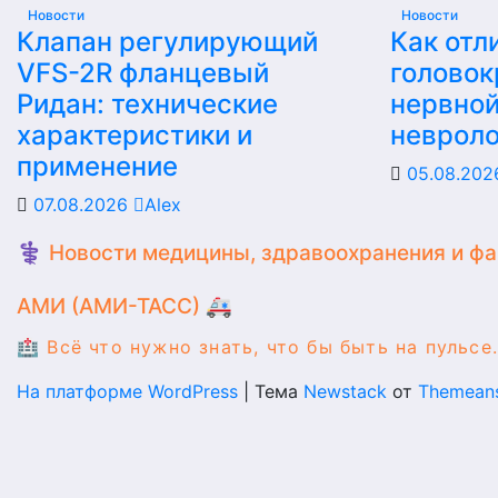
Новости
Новости
Клапан регулирующий
Как отл
VFS-2R фланцевый
головок
Ридан: технические
нервной
характеристики и
невроло
применение
05.08.20
07.08.2026
Alex
⚕️ Новости медицины, здравоохранения и ф
АМИ (АМИ-ТАСС) 🚑
🏥 Всё что нужно знать, что бы быть на пульсе.
На платформе WordPress
|
Тема
Newstack
от
Themean