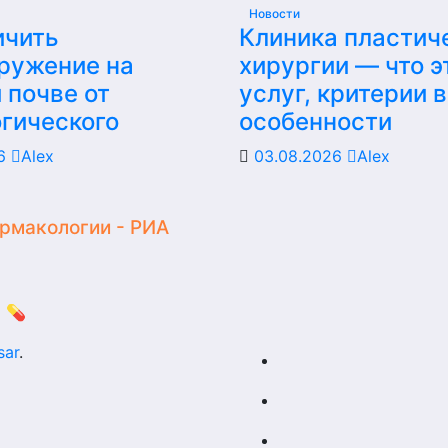
Новости
ичить
Клиника пластич
ружение на
хирургии — что э
 почве от
услуг, критерии 
гического
особенности
26
Alex
03.08.2026
Alex
армакологии - РИА
 💊
sar
.