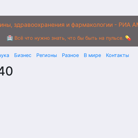
ины, здравоохранения и фармакологии - РИА 
🏥 Всё что нужно знать, что бы быть на пульсе. 💊
аука
Бизнес
Регионы
Разное
В мире
Контакты
40