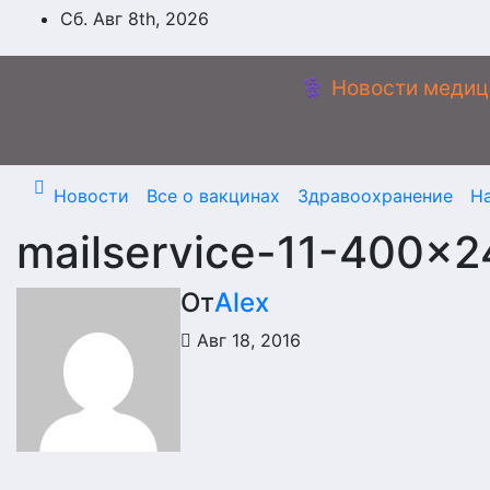
Перейти
Сб. Авг 8th, 2026
к
содержимому
⚕️ Новости медиц
Новости
Все о вакцинах
Здравоохранение
Н
mailservice-11-400×2
От
Alex
Авг 18, 2016