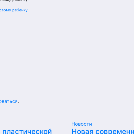
овому ребенку
оваться
.
Новости
 пластической
Новая современ