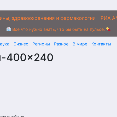
ины, здравоохранения и фармакологии - РИА 
Всё что нужно знать, что бы быть на пульсе.
аука
Бизнес
Регионы
Разное
В мире
Контакты
u-400×240
овому ребенку