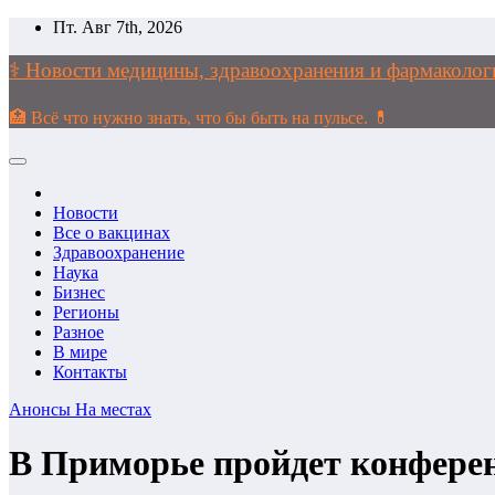
Перейти
Пт. Авг 7th, 2026
к
содержимому
⚕️ Новости медицины, здравоохранения и фармако
🏥 Всё что нужно знать, что бы быть на пульсе. 💊
Новости
Все о вакцинах
Здравоохранение
Наука
Бизнес
Регионы
Разное
В мире
Контакты
Анонсы
На местах
В Приморье пройдет конферен