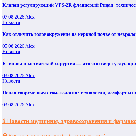
Клапан регулирующий VFS-2R фланцевый Ридан: техническ
07.08.2026
Alex
Новости
Как отличить головокружение на нервной почве от невроло
05.08.2026
Alex
Новости
Клиника пластической хирургии — что это: виды услуг, кр
03.08.2026
Alex
Новости
Новая современная стоматология: технологии, комфорт и п
03.08.2026
Alex
⚕️ Новости медицины, здравоохранения и фарм
🏥 Всё что нужно знать, что бы быть на пульсе. 💊