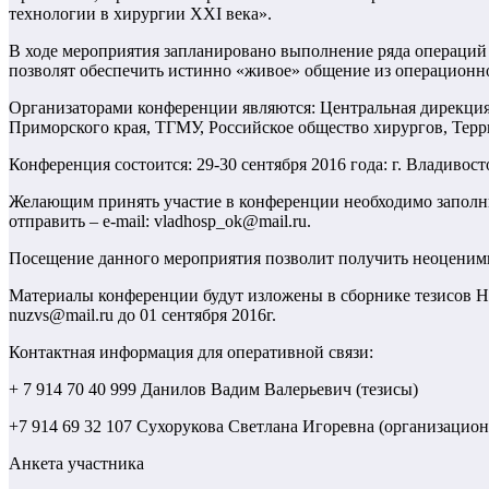
технологии в хирургии XXI века».
В ходе мероприятия запланировано выполнение ряда операций 
позволят обеспечить истинно «живое» общение из операционно
Организаторами конференции являются: Центральная дирекция
Приморского края, ТГМУ, Российское общество хирургов, Те
Конференция состоится: 29-30 сентября 2016 года: г. Владиво
Желающим принять участие в конференции необходимо заполни
отправить – e-mail: vladhosp_ok@mail.ru.
Посещение данного мероприятия позволит получить неоценимы
Материалы конференции будут изложены в сборнике тезисов 
nuzvs@mail.ru до 01 сентября 2016г.
Контактная информация для оперативной связи:
+ 7 914 70 40 999 Данилов Вадим Валерьевич (тезисы)
+7 914 69 32 107 Сухорукова Светлана Игоревна (организацио
Анкета участника