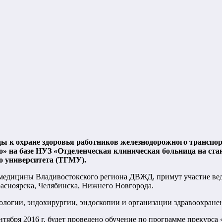
 к охране здоровья работников железнодорожного транспорт
тво» на базе НУЗ «Отделенческая клиническая больница на с
го университета (ТГМУ).
едицины Владивостокского региона ДВЖД, примут участие веду
асноярска, Челябинска, Нижнего Новгорода.
огии, эндохирургии, эндоскопии и организации здравоохранени
сентября 2016 г. будет проведено обучение по программе прекур