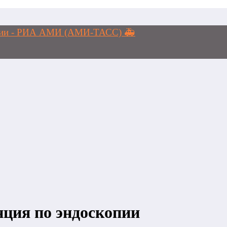
логии - РИА АМИ (АМИ-ТАСС) 🚑
ция по эндоскопии