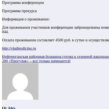
Программа конференции
Программа прекурса
Информация о проживании:
Для проживания участников конференции забронированы номера 
044.
Оплата проживания составляет 4500 руб. в сутки и осуществл
http://vladmedicina.ru
Навигация
Нефтеюганская районная больница готова к сезонной вакцина
200 «Прогулок» – все только начинается!
по
записям
От
Alex