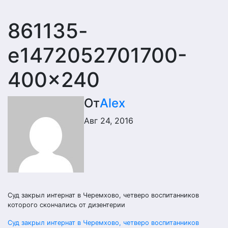
861135-
e1472052701700-
400×240
От
Alex
Авг 24, 2016
Суд закрыл интернат в Черемхово, четверо воспитанников
которого скончались от дизентерии
Навигация
Суд закрыл интернат в Черемхово, четверо воспитанников