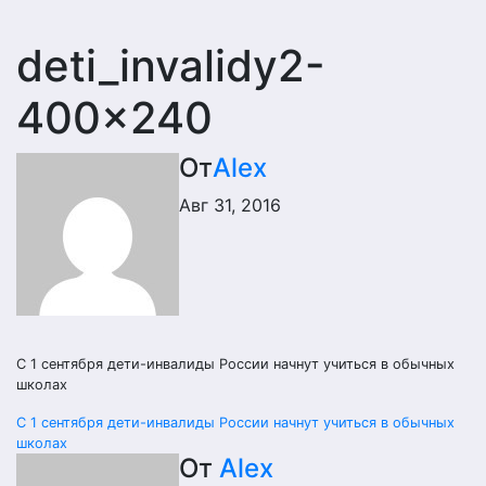
deti_invalidy2-
400×240
От
Alex
Авг 31, 2016
С 1 сентября дети-инвалиды России начнут учиться в обычных
школах
Навигация
С 1 сентября дети-инвалиды России начнут учиться в обычных
школах
по
От
Alex