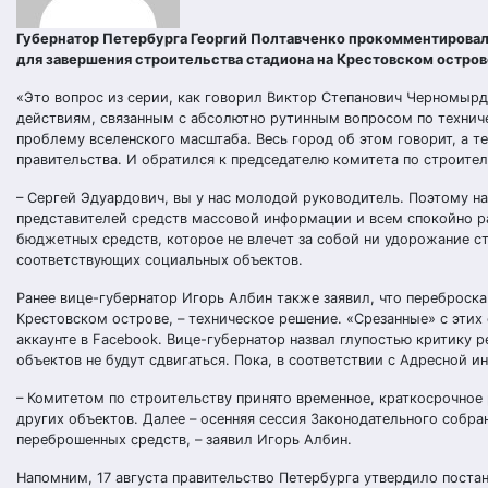
Губернатор Петербурга Георгий Полтавченко прокомментировал 
для завершения строительства стадиона на Крестовском остров
«Это вопрос из серии, как говорил Виктор Степанович Черномырди
действиям, связанным с абсолютно рутинным вопросом по технич
проблему вселенского масштаба. Весь город об этом говорит, а теп
правительства. И обратился к председателю комитета по строите
– Сергей Эдуардович, вы у нас молодой руководитель. Поэтому н
представителей средств массовой информации и всем спокойно ра
бюджетных средств, которое не влечет за собой ни удорожание с
соответствующих социальных объектов.
Ранее вице-губернатор Игорь Албин также заявил, что переброска
Крестовском острове, – техническое решение. «Срезанные» с эти
аккаунте в Facebook. Вице-губернатор назвал глупостью критику 
объектов не будут сдвигаться. Пока, в соответствии с Адресной 
– Комитетом по строительству принято временное, краткосрочное
других объектов. Далее – осенняя сессия Законодательного собран
переброшенных средств, – заявил Игорь Албин.
Напомним, 17 августа правительство Петербурга утвердило поста