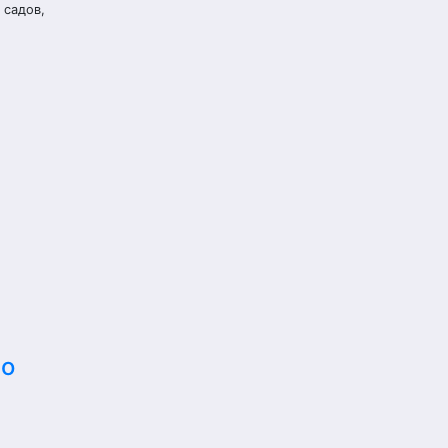
 садов,
no