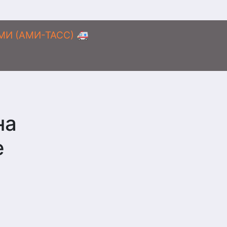
АМИ (АМИ-ТАСС) 🚑
на
е