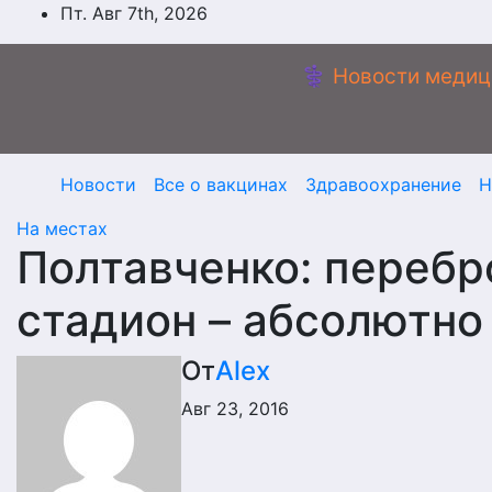
Перейти
Пт. Авг 7th, 2026
к
содержимому
⚕️ Новости медиц
Новости
Все о вакцинах
Здравоохранение
Н
На местах
Полтавченко: перебр
стадион – абсолютно
От
Alex
Авг 23, 2016