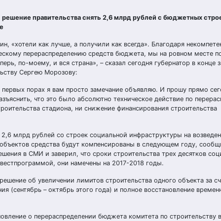
решение правительства снять 2,6 млрд рублей с бюджетных строе
е
н, «хотели как лучше, а получили как всегда». Благодаря некомпет
ескому перераспределению средств бюджета, мы на ровном месте п
ерь, по-моему, и вся страна», – сказал сегодня губернатор в конце 
льству Сергею Морозову:
а первых порах я вам просто замечание объявляю. И прошу прямо сег
зъяснить, что это было абсолютно техническое действие по перера
троительства стадиона, ни снижение финансирования строительства
 2,6 млрд рублей со строек социальной инфраструктуры на возведен
х объектов средства будут компенсированы в следующем году, сообщ
решения в СМИ и заверил, что сроки строительства трех десятков со
инвестпрограммой, они намечены на 2017-2018 годы.
 решение об увеличении лимитов строительства одного объекта за с
ия (сентябрь – октябрь этого года) и полное восстановление времен
новление о перераспределении бюджета комитета по строительству в