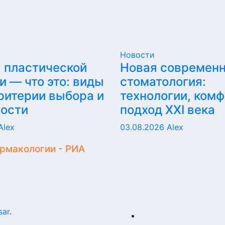
Новости
 пластической
Новая современ
и — что это: виды
стоматология:
критерии выбора и
технологии, комф
ности
подход XXI века
Alex
03.08.2026
Alex
армакологии - РИА
sar
.