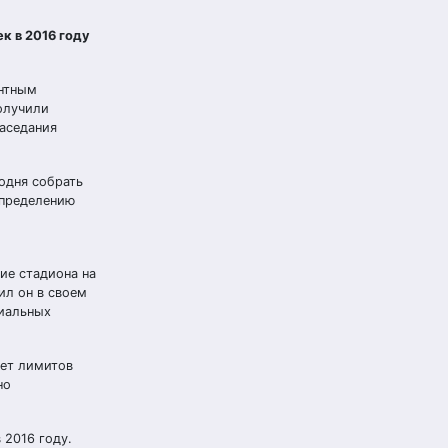
к в 2016 году
ентным
олучили
заседания
одня собрать
спределению
ие стадиона на
ил он в своем
циальных
чет лимитов
но
 2016 году.