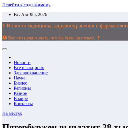
Перейти к содержимому
Вс. Авг 9th, 2026
⚕️ Новости медицины, здравоохранения и фармако
🏥 Всё что нужно знать, что бы быть на пульсе. 💊
Новости
Все о вакцинах
Здравоохранение
Наука
Бизнес
Регионы
Разное
В мире
Контакты
На местах
Петербуржец выплатит 28 тыс