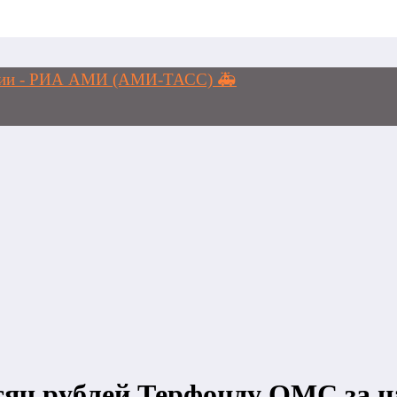
логии - РИА АМИ (АМИ-ТАСС) 🚑
яч рублей Терфонду ОМС за н