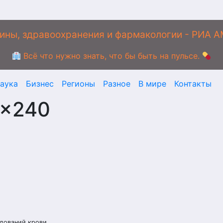
ины, здравоохранения и фармакологии - РИА 
Всё что нужно знать, что бы быть на пульсе.
аука
Бизнес
Регионы
Разное
В мире
Контакты
0×240
дований крови