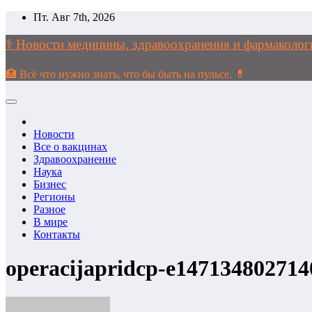
Перейти
Пт. Авг 7th, 2026
к
содержимому
⚕️ Новости медицины, здравоохранения и фармако
🏥 Всё что нужно знать, что бы быть на пульсе. 💊
Новости
Все о вакцинах
Здравоохранение
Наука
Бизнес
Регионы
Разное
В мире
Контакты
operacijapridcp-e14713480271