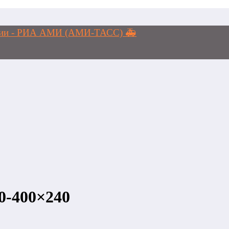
логии - РИА АМИ (АМИ-ТАСС) 🚑
40-400×240