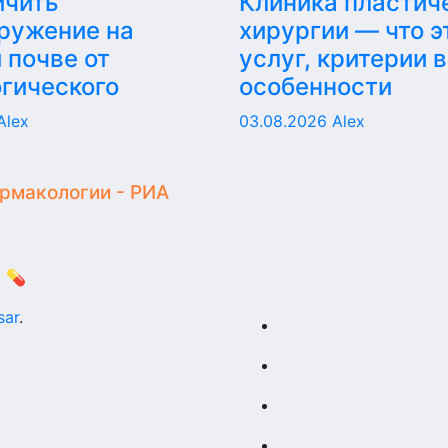
ичить
Клиника пластич
ружение на
хирургии — что э
 почве от
услуг, критерии 
гического
особенности
Alex
03.08.2026
Alex
армакологии - РИА
 💊
sar
.