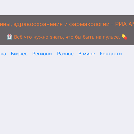
ины, здравоохранения и фармакологии - РИА 
🏥 Всё что нужно знать, что бы быть на пульсе. 💊
ука
Бизнес
Регионы
Разное
В мире
Контакты