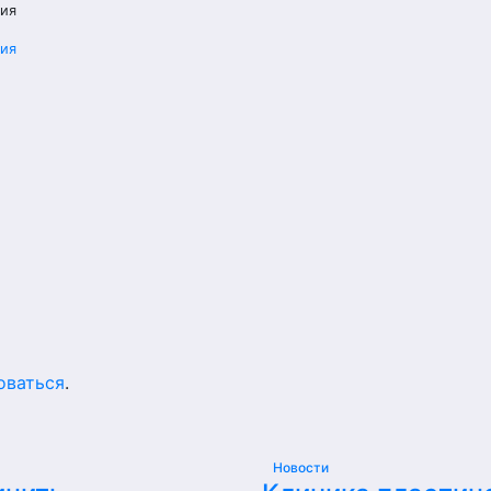
ния
ния
оваться
.
Новости