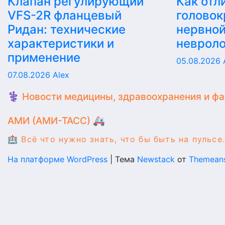
Клапан регулирующий
Как отл
VFS-2R фланцевый
головок
Ридан: технические
нервной
характеристики и
невроло
применение
05.08.2026
07.08.2026
Alex
⚕️ Новости медицины, здравоохранения и ф
АМИ (АМИ-ТАСС) 🚑
🏥 Всё что нужно знать, что бы быть на пульсе.
На платформе WordPress
|
Тема
Newstack
от
Themean