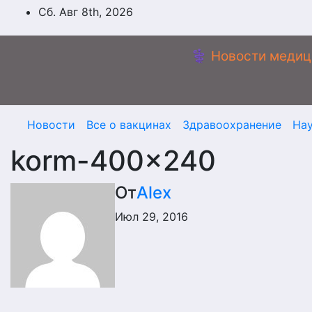
Перейти
Сб. Авг 8th, 2026
к
содержимому
⚕️ Новости медиц
Новости
Все о вакцинах
Здравоохранение
На
korm-400×240
От
Alex
Июл 29, 2016