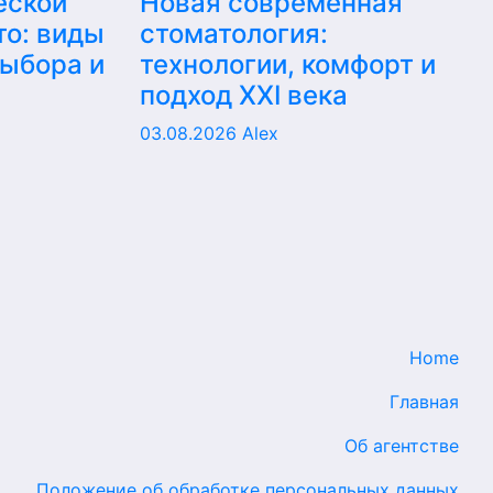
еской
Новая современная
то: виды
стоматология:
выбора и
технологии, комфорт и
подход XXI века
03.08.2026
Alex
Home
Главная
Об агентстве
Положение об обработке персональных данных