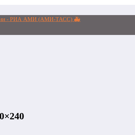
логии - РИА АМИ (АМИ-ТАСС) 🚑
00×240