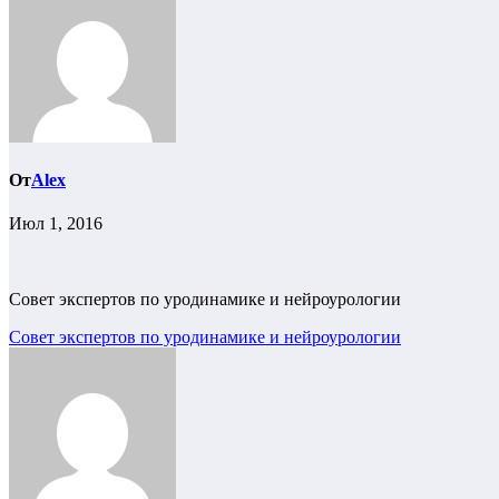
От
Alex
Июл 1, 2016
Совет экспертов по уродинамике и нейроурологии
Навигация
Совет экспертов по уродинамике и нейроурологии
по
записям