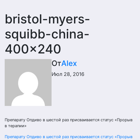
bristol-myers-
squibb-china-
400×240
От
Alex
Июл 28, 2016
Препарату Опдиво в шестой раз присваивается статус «Прорыв
в терапии»
Навигация
Препарату Опдиво в шестой раз присваивается статус «Прорыв