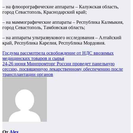
– на флюорографические аппараты – Калужская область,
город Севастополь, Краснодарский край;
– на маммографические аппараты – Республика Калмыкия,
город Севастополь, Тамбовская область;
– на аппараты ультразвукового исследования – Алтайский
край, Республика Карелия, Республика Мордовия.
Навигация
Госдума рассмотрела освобождение от НДС ввозимых
медицинских товаров и сырья
по
24-26 июня Минпромторг России проведет панельную
записям
сессию, посвященную лекарственному обеспечению после
трансплантации органов
От
Alex