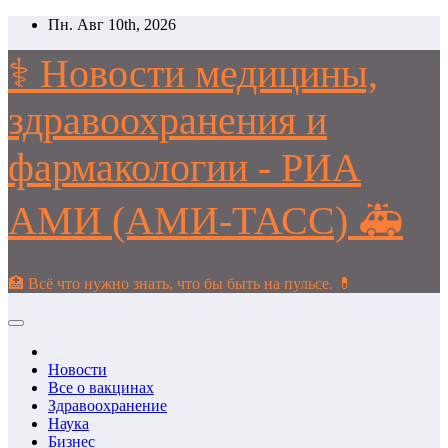
Перейти
Пн. Авг 10th, 2026
к
содержимому
⚕️ Новости медицины,
здравоохранения и
фармакологии - РИА
АМИ (АМИ-ТАСС) 🚑
🏥 Всё что нужно знать, что бы быть на пульсе. 💊
Новости
Все о вакцинах
Здравоохранение
Наука
Бизнес