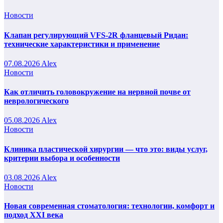
Новости
Клапан регулирующий VFS-2R фланцевый Ридан:
технические характеристики и применение
07.08.2026
Alex
Новости
Как отличить головокружение на нервной почве от
неврологического
05.08.2026
Alex
Новости
Клиника пластической хирургии — что это: виды услуг,
критерии выбора и особенности
03.08.2026
Alex
Новости
Новая современная стоматология: технологии, комфорт и
подход XXI века