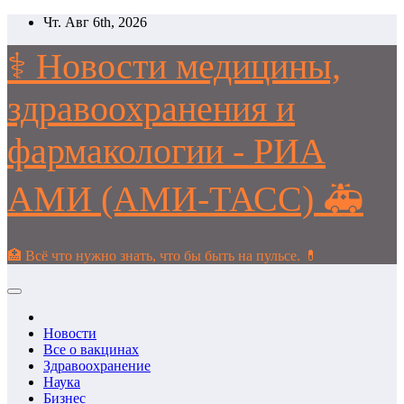
Перейти
Чт. Авг 6th, 2026
к
содержимому
⚕️ Новости медицины,
здравоохранения и
фармакологии - РИА
АМИ (АМИ-ТАСС) 🚑
🏥 Всё что нужно знать, что бы быть на пульсе. 💊
Новости
Все о вакцинах
Здравоохранение
Наука
Бизнес