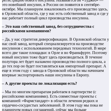
регистрацию нового инсулина. Называется он «Туджео» —
это новейший инсулин, в России он появится в сентябре-
октябре. Мы планируем локализовать его производство здесь,
в Орловской области, где у нас есть собственный завод и где у
нас работает полный цикл производства инсулина.
– Это ваш собственный завод, без сотрудничества с
российскими компаниями?
– Да, у нас стратегия диверсификации. В Орловской области у
нас свой завод, который специализируется на производстве
инсулинов с использованием передовых технологий. В мире
всего две такие площадки: в Орле и во Франкфурте. Поэтому
новый инсулин тоже будет здесь производиться. В течение
полутора лет будет налажено производство полного цикла, а
до тех пор он будет поставляться как импортный препарат. А
еще в этом году с завода в Орловской области мы начинаем
впервые экспортировать наши инсулины в Европу.
– А другие проекты по локализации есть?
– Мы по многим препаратам работаем в партнерстве (с
российскими компаниями). Есть совместные проекты с
компанией «Фармстандарт» в области лечения редких и
сердечно-сосудистых заболеваний. В этом году мы пока не
планируем новых соглашений, сейчас мы больше