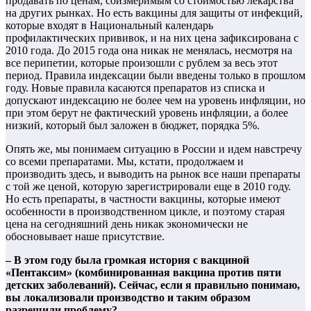
продавать по ценам, соизмеримым со стоимостью лекарства
на других рынках. Но есть вакцины для защиты от инфекций,
которые входят в Национальный календарь
профилактических прививок, и на них цена зафиксирована с
2010 года. До 2015 года она никак не менялась, несмотря на
все перипетии, которые произошли с рублем за весь этот
период. Правила индексации были введены только в прошлом
году. Новые правила касаются препаратов из списка и
допускают индексацию не более чем на уровень инфляции, но
при этом берут не фактический уровень инфляции, а более
низкий, который был заложен в бюджет, порядка 5%.
Опять же, мы понимаем ситуацию в России и идем навстречу
со всеми препаратами. Мы, кстати, продолжаем и
производить здесь, и выводить на рынок все наши препараты
с той же ценой, которую зарегистрировали еще в 2010 году.
Но есть препараты, в частности вакцины, которые имеют
особенности в производственном цикле, и поэтому старая
цена на сегодняшний день никак экономически не
обосновывает наше присутствие.
– В этом году была громкая история с вакциной
«Пентаксим» (комбинированная вакцина против пяти
детских заболеваний). Сейчас, если я правильно понимаю,
вы локализовали производство и таким образом
разрешили проблему?