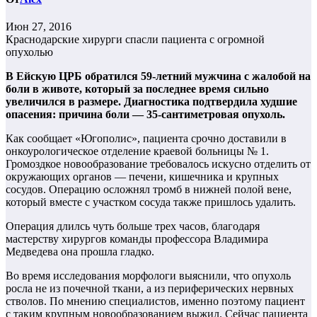
Июн 27, 2016
Краснодарские хирурги спасли пациента с огромной
опухолью
В Ейскую ЦРБ обратился 59-летний мужчина с жалобой на
боли в животе, который за последнее время сильно
увеличился в размере. Диагностика подтвердила худшие
опасения: причина боли — 35-сантиметровая опухоль.
Как сообщает «Югополис», пациента срочно доставили в
онкоурологическое отделение краевой больницы № 1.
Громоздкое новообразование требовалось искусно отделить от
окружающих органов — печени, кишечника и крупных
сосудов. Операцию осложнял тромб в нижней полой вене,
который вместе с участком сосуда также пришлось удалить.
Операция длилсь чуть больше трех часов, благодаря
мастерству хирургов команды профессора Владимира
Медведева она прошла гладко.
Во время исследования морфологи выяснили, что опухоль
росла не из почечной ткани, а из периферических нервных
стволов. По мнению специалистов, именно поэтому пациент
с таким крупным новообразованием выжил. Сейчас пациента