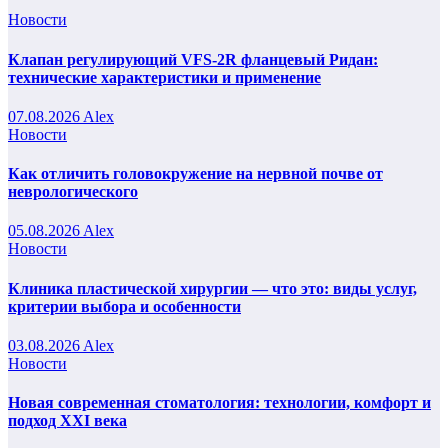
Новости
Клапан регулирующий VFS-2R фланцевый Ридан:
технические характеристики и применение
07.08.2026
Alex
Новости
Как отличить головокружение на нервной почве от
неврологического
05.08.2026
Alex
Новости
Клиника пластической хирургии — что это: виды услуг,
критерии выбора и особенности
03.08.2026
Alex
Новости
Новая современная стоматология: технологии, комфорт и
подход XXI века