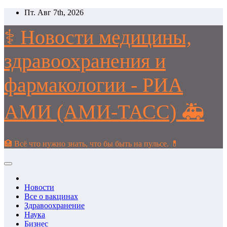
Перейти
Пт. Авг 7th, 2026
к
содержимому
⚕️ Новости медицины,
здравоохранения и
фармакологии - РИА
АМИ (АМИ-ТАСС) 🚑
🏥 Всё что нужно знать, что бы быть на пульсе. 💊
Новости
Все о вакцинах
Здравоохранение
Наука
Бизнес