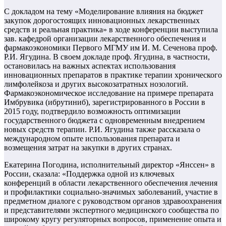
С докладом на тему «Моделирование влияния на бюджет
закупок дорогостоящих инновационных лекарственных
средств и реальная практика» в ходе конференции выступила
зав. кафедрой организации лекарственного обеспечения и
фармакоэкономики Первого МГМУ им И. М. Сеченова проф.
Р.И. Ягудина. В своем докладе проф. Ягудина, в частности,
остановилась на важных аспектах использования
инновационных препаратов в практике терапии хронического
лимфолейкоза и других высокозатратных нозологий.
Фармакоэкономическое исследование на примере препарата
Имбрувика (ибрутиниб), зарегистрированного в России в
2015 году, подтвердило возможность оптимизации
государственного бюджета с одновременным внедрением
новых средств терапии. Р.И. Ягудина также рассказала о
международном опыте использования препарата и
возмещения затрат на закупки в других странах.
Екатерина Погодина, исполнительный директор «Янссен» в
России, сказала: «Поддержка одной из ключевых
конференций в области лекарственного обеспечения лечения
и профилактики социально-значимых заболеваний, участие в
предметном диалоге с руководством органов здравоохранения
и представителями экспертного медицинского сообщества по
широкому кругу регуляторных вопросов, применение опыта и