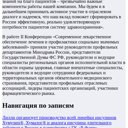
знаний на благо пациентов – чрезвычайно важные
компоненты работы нашей компании. Мы будем и в
дальнейшем принимать активное участие в отраслевом
диалоге и надеемся, что наш вклад поможет сформировать в
России эффективную, реально удовлетворяющую
потребности пациентов систему здравоохранения».
В работе II Конференции «Современное лекарственное
обеспечение лечения и профилактики социально значимых
заболеваний» приняли участие руководители профильных
департаментов Минздрава России, представители
Государственной Думы ФС РФ, руководители и ведущие
специалисты региональных органов исполнительной власти в
области охраны здоровья, главные внештатные специалисты,
руководители и ведущие сотрудники федеральных и
территориальных органов обязательного медицинского
страхования, представители профильных отраслевых
ассоциаций, лидеры пациентских организаций, участники
фармацевтического рынка.
Навигация по записям
Лилли организует производство всей линейки инсулинов
Хумулин®, Хумалог® и аналога инсулина длительного
действия в России в партнёрстве c ГК «Р-Фарм»