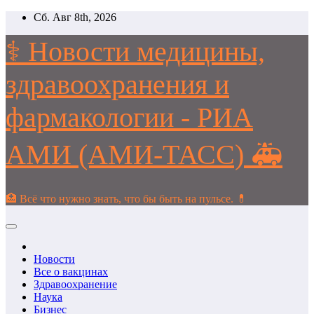
Перейти
Сб. Авг 8th, 2026
к
содержимому
⚕️ Новости медицины,
здравоохранения и
фармакологии - РИА
АМИ (АМИ-ТАСС) 🚑
🏥 Всё что нужно знать, что бы быть на пульсе. 💊
Новости
Все о вакцинах
Здравоохранение
Наука
Бизнес