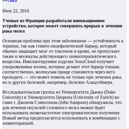
Июн 22, 2016
Ученые из Франции разработали инновационное
устройство, которое может совершить прорыв в лечении
рака мозга
Основная проблема при этом заболевании — устойчивость к
терапии, так как гемато-энцефалический барьер, который
обычно защищает мозг от токсинов в крови, не пропускает
также и молекулы действующего химиотерапевтического
вещества. Имплантируемое изделие SonoCloud излучает
ультразвуковые волны, которые делают этот барьер тоньше,
соответственно, молекулам проще становится через него
проходить — это может помочь не только при лечении рака,
но и других болезней, например, болезни Альцгеймера.
Исследовательская группа из Университета Дьюка (Duke
University) и Университета Цюриха (University of Zurich) во
главе с Джоном Сэмпсоном (John Sampson) обнаружила, что
для лечения опухолей головного мозга можно будет
использовать низкочастотное электромагнитное излучение.
Новый метод предполагается использовать в комбинации с
химиотерапией.