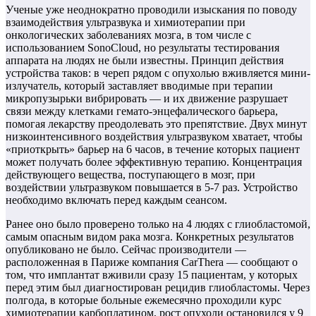
Ученые уже неоднократно проводили изыскания по поводу
взаимодействия ультразвука и химиотерапии при
онкологических заболеваниях мозга, в том числе с
использованием SonoCloud, но результаты тестирования
аппарата на людях не были известны. Принцип действия
устройства таков: в череп рядом с опухолью вживляется мини-
излучатель, который заставляет вводимые при терапии
микропузырьки вибрировать — и их движение разрушает
связи между клетками гемато-энцефалического барьера,
помогая лекарству преодолевать это препятствие. Двух минут
низкоинтенсивного воздействия ультразвуком хватает, чтобы
«приоткрыть» барьер на 6 часов, в течение которых пациент
может получать более эффективную терапию. Концентрация
действующего вещества, поступающего в мозг, при
воздействии ультразвуком повышается в 5-7 раз. Устройство
необходимо включать перед каждым сеансом.
Ранее оно было проверено только на 4 людях с глиобластомой,
самым опасным видом рака мозга. Конкретных результатов
опубликовано не было. Сейчас производители —
расположенная в Париже компания CarThera — сообщают о
том, что имплантат вживили сразу 15 пациентам, у которых
перед этим был диагностирован рецидив глиобластомы. Через
полгода, в которые больные ежемесячно проходили курс
химиотерапии карбоплатином, рост опухоли остановился у 9