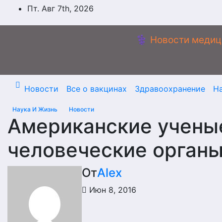
Перейти
Пт. Авг 7th, 2026
к
содержимому
⚕️ Новости медиц
Новости
Все о вакцинах
Здравоохранение
Н
Наука И Жизнь
Новости
Американские учен
человеческие органы
От
Alex
Июн 8, 2016