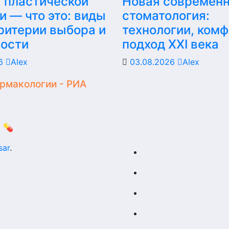
 пластической
Новая современ
и — что это: виды
стоматология:
критерии выбора и
технологии, комф
ности
подход XXI века
26
Alex
03.08.2026
Alex
армакологии - РИА
 💊
sar
.