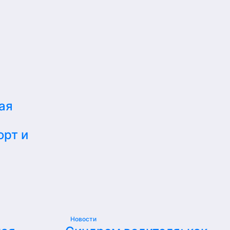
ая
орт и
Новости