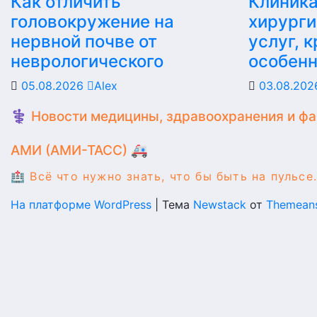
Как отличить
Клиника
головокружение на
хирурги
нервной почве от
услуг, 
неврологического
особен
05.08.2026
Alex
03.08.20
⚕️ Новости медицины, здравоохранения и ф
АМИ (АМИ-ТАСС) 🚑
🏥 Всё что нужно знать, что бы быть на пульсе.
На платформе WordPress
|
Тема
Newstack
от
Themean