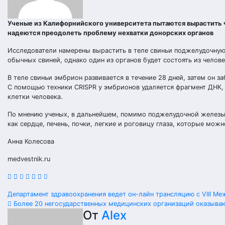
Ученые из Калифорнийского университета пытаются вырастить ч
надеются преодолеть проблему нехватки донорских органов
Исследователи намерены вырастить в теле свиньи поджелудочную 
обычных свиней, однако один из органов будет состоять из челове
В теле свиньи эмбрион развивается в течение 28 дней, затем он з
С помощью техники CRISPR у эмбрионов удаляется фрагмент ДНК,
клетки человека.
По мнению ученых, в дальнейшем, помимо поджелудочной железы,
как сердце, печень, почки, легкие и роговицу глаза, которые мож
Анна Колесова
medvestnik.ru
Навигация
Департамент здравоохранения ведет он-лайн трансляцию с VIII М
Более 20 негосударственных медицинских организаций оказыва
по
От
Alex