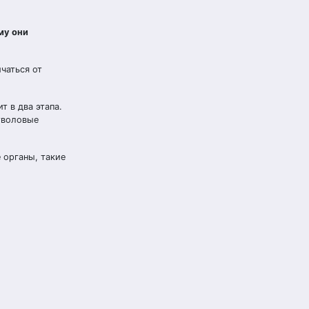
му они
чаться от
т в два этапа.
тволовые
 органы, такие