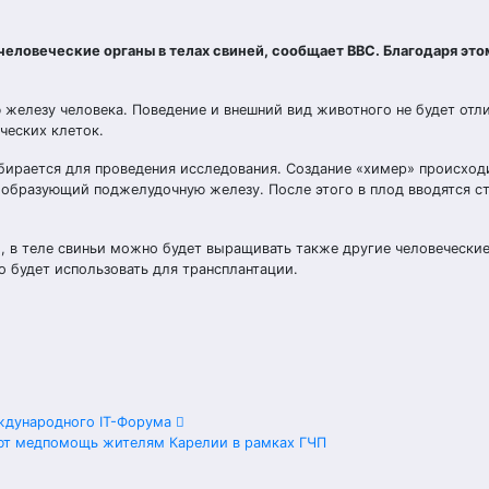
еловеческие органы в телах свиней, cообщает BBC. Благодаря это
железу человека. Поведение и внешний вид животного не будет отли
ческих клеток.
абирается для проведения исследования. Создание «химер» происходи
 образующий поджелудочную железу. После этого в плод вводятся с
 в теле свиньи можно будет выращивать также другие человеческие
но будет использовать для трансплантации.
еждународного IT-Форума
ют медпомощь жителям Карелии в рамках ГЧП