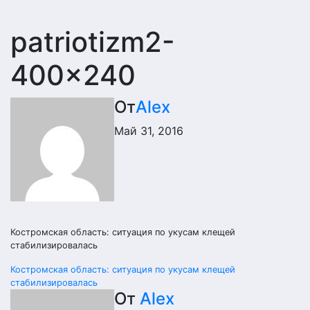
patriotizm2-
400×240
От
Alex
Май 31, 2016
Костромская область: ситуация по укусам клещей
стабилизировалась
Навигация
Костромская область: ситуация по укусам клещей
стабилизировалась
по
От
Alex