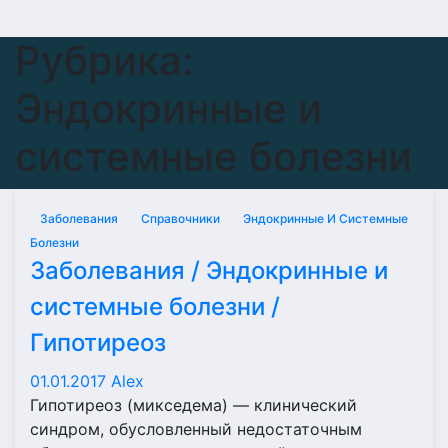
Рубрика:
Эндокринные и
системные болезни
Заболевания
Справочники
Эндокринные И Системные
Болезни
Заболевания / Эндокринные и
системные болезни /
Гипотиреоз
01.01.2017
Alex
Гипотиреоз (микседема) — клинический
синдром, обусловленный недостаточным