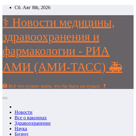
Перейти
Сб. Авг 8th, 2026
к
содержимому
⚕️ Новости медицины,
здравоохранения и
фармакологии - РИА
АМИ (АМИ-ТАСС) 🚑
🏥 Всё что нужно знать, что бы быть на пульсе. 💊
Новости
Все о вакцинах
Здравоохранение
Наука
Бизнес