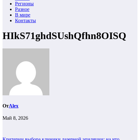
Регионы
Разное
В мире
Контакты
HIkS71ghdSUshQfhn8OISQ
От
Alex
Май 8, 2026
Критерии выбора клиники лазерной эпиляции: на что