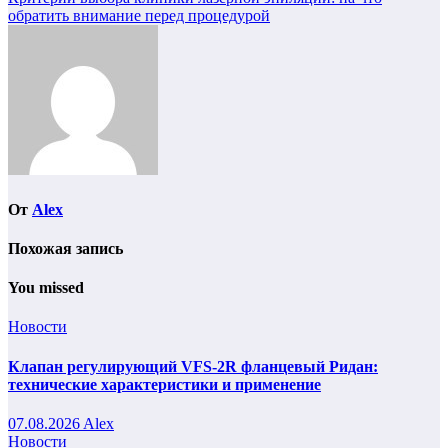
Навигация
обратить внимание перед процедурой
по
записям
От
Alex
Похожая запись
You missed
Новости
Клапан регулирующий VFS-2R фланцевый Ридан:
технические характеристики и применение
07.08.2026
Alex
Новости