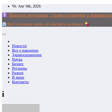
Перейти
Чт. Авг 6th, 2026
к
Новости медицины, здравоохранения и фармак
содержимому
Всё что нужно знать, что бы быть на пульсе.
Новости
Все о вакцинах
Здравоохранение
Наука
Бизнес
Регионы
Разное
В мире
Контакты
i