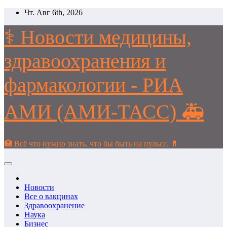
Перейти
Чт. Авг 6th, 2026
к
содержимому
⚕️ Новости медицины,
здравоохранения и
фармакологии - РИА
АМИ (АМИ-ТАСС) 🚑
🏥 Всё что нужно знать, что бы быть на пульсе. 💊
Новости
Все о вакцинах
Здравоохранение
Наука
Бизнес