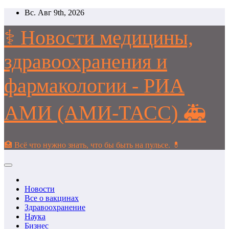
Перейти
Вс. Авг 9th, 2026
к
содержимому
⚕️ Новости медицины,
здравоохранения и
фармакологии - РИА
АМИ (АМИ-ТАСС) 🚑
🏥 Всё что нужно знать, что бы быть на пульсе. 💊
Новости
Все о вакцинах
Здравоохранение
Наука
Бизнес