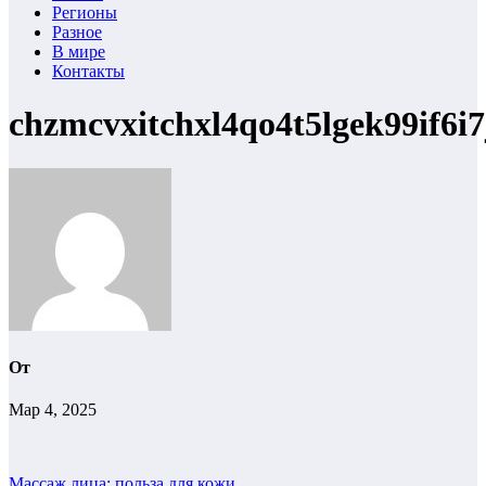
Регионы
Разное
В мире
Контакты
chzmcvxitchxl4qo4t5lgek99if6i7
От
Мар 4, 2025
Массаж лица: польза для кожи