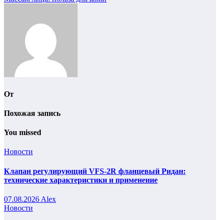
Навигация
по
записям
От
Похожая запись
You missed
Новости
Клапан регулирующий VFS-2R фланцевый Ридан:
технические характеристики и применение
07.08.2026
Alex
Новости