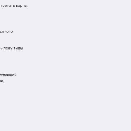
третить карпа,
рожного
вылову виды
успешной
ни,