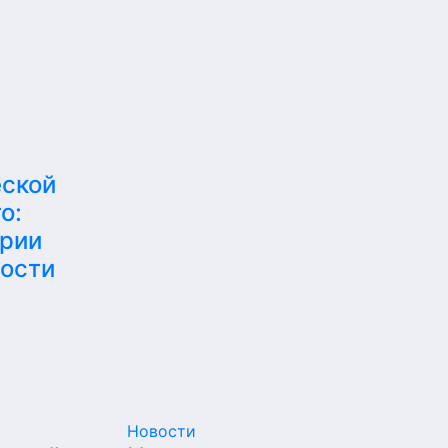
еской
о:
ерии
ности
Новости