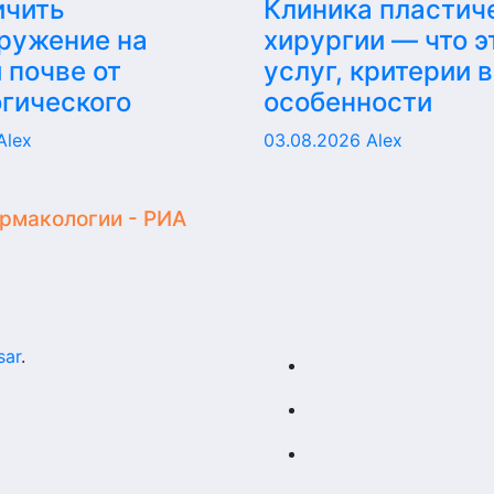
ичить
Клиника пластич
ружение на
хирургии — что э
 почве от
услуг, критерии 
гического
особенности
Alex
03.08.2026
Alex
армакологии - РИА
sar
.