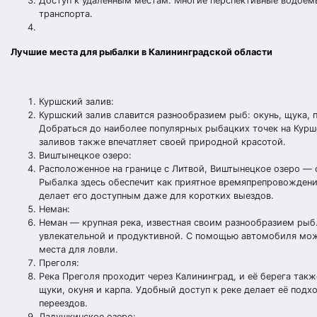
Доступ к удалённым местам: Многие перспективные водоемы
транспорта.
Лучшие места для рыбалки в Калининградской области
Куршский залив:
Куршский залив славится разнообразием рыб: окунь, щука, 
Добраться до наиболее популярных рыбацких точек на Куршс
заливов также впечатляет своей природной красотой.
Виштынецкое озеро:
Расположенное на границе с Литвой, Виштынецкое озеро — о
Рыбалка здесь обеспечит как приятное времяпрепровождение,
делает его доступным даже для коротких выездов.
Неман:
Неман — крупная река, известная своим разнообразием рыб.
увлекательной и продуктивной. С помощью автомобиля мож
места для ловли.
Преголя:
Река Преголя проходит через Калининград, и её берега так
щуки, окуня и карпа. Удобный доступ к реке делает её подх
переездов.
Ладушкинское озеро: