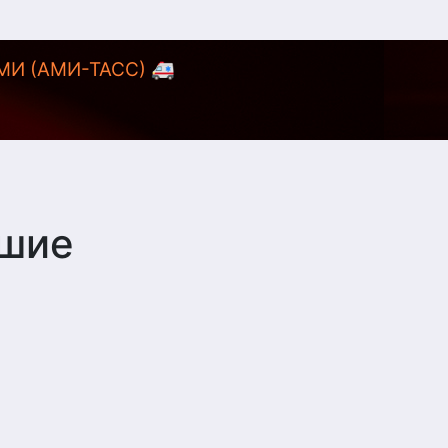
АМИ (АМИ-ТАСС) 🚑
чшие