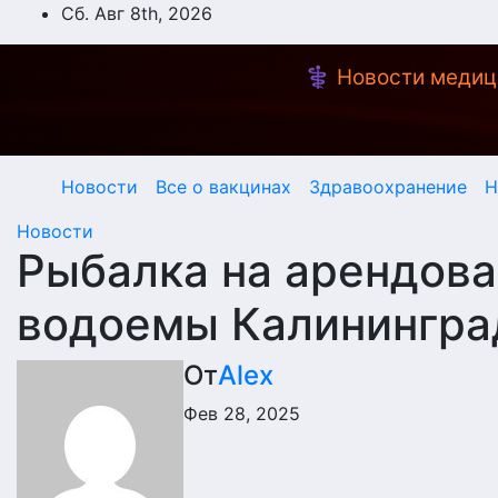
Перейти
Сб. Авг 8th, 2026
к
содержимому
⚕️ Новости медиц
Новости
Все о вакцинах
Здравоохранение
Н
Новости
Рыбалка на арендова
водоемы Калинингра
От
Alex
Фев 28, 2025