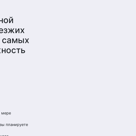
ной
иезжих
о самых
жность
 мере
 вы планируете