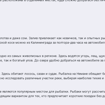
 расположены в отдалённых местах, куда сложно добраться без ли
плотва и даже сом. Залив привлекает как новичков, так и опытных р
кой косе можно из Калининграда за полтора-два часа на автомобиле
дно из самых живописных в регионе. Здесь водятся угорь, лещ, щука
 так и богатый улов. До озера удобно добраться на автомобиле за п
 Здесь обитают лосось, сазан и судак. Рыбалка на Немане обещает 
но исследовать различные участки реки, выбирая наиболее тихие и
же являются популярным местом для рыбалки. Рыбаки могут рассчиты
одящим вариантом для тех, кто предпочитает короткие поездки без д