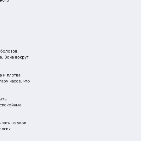
чного
ыболовов.
. Зона вокруг
 и плотва.
ару часов, что
быть
 спокойные
вать на улов
олгих