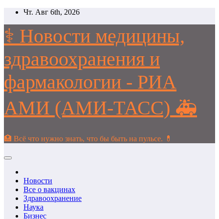
Перейти
Чт. Авг 6th, 2026
к
содержимому
⚕️ Новости медицины,
здравоохранения и
фармакологии - РИА
АМИ (АМИ-ТАСС) 🚑
🏥 Всё что нужно знать, что бы быть на пульсе. 💊
Новости
Все о вакцинах
Здравоохранение
Наука
Бизнес