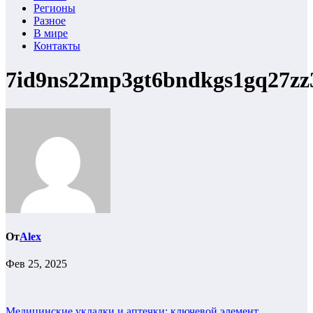
Регионы
Разное
В мире
Контакты
7id9ns22mp3gt6bndkgs1gq27zz
От
Alex
Фев 25, 2025
Медицинские укладки и аптечки: ключевой элемент