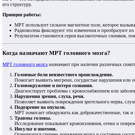
его структуру.
Принцип работы:
МРТ использует сильное магнитное поле, которое вызыва
Радиоволны фиксируют эти изменения и преобразуют их 
Результатом становится серия высокоточных снимков, по
Когда назначают МРТ головного мозга?
МРТ головного мозга
назначают при наличии различных симпто
Головные боли неизвестного происхождения.
Помогает выявить мигрени, сосудистые нарушения или о
Головокружение и потеря сознания.
Диагностирует проблемы с кровоснабжением или заболев
Нарушения зрения, слуха, речи.
Позволяет выявить повреждения зрительного нерва, слух
Подозрение на опухоли.
МРТ помогает обнаружить как доброкачественные, так и 
Травмы головы.
Исследование показывает кровоизлияния, отеки и повреж
Инсульт и ишемия.
Оценивается степень поражения мозга и состояние сосудо