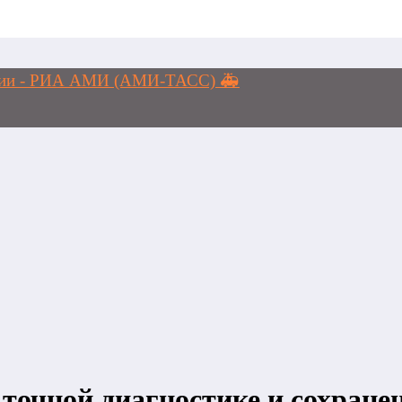
логии - РИА АМИ (АМИ-ТАСС) 🚑
 точной диагностике и сохране