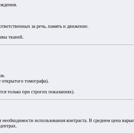
еждения.
ответственных за речь, память и движение.
ывы тканей.
ов.
 открытого томографа).
ся только при строгих показаниях).
 необходимости использования контраста. В среднем цена варьир
центрах.