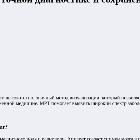
о высокотехнологичный метод визуализации, который позволяет
енной медицине. МРТ помогает выявить широкий спектр заболев
ет?
агнитного поля и радиоволн. Аппарат создает снимки мозга в р