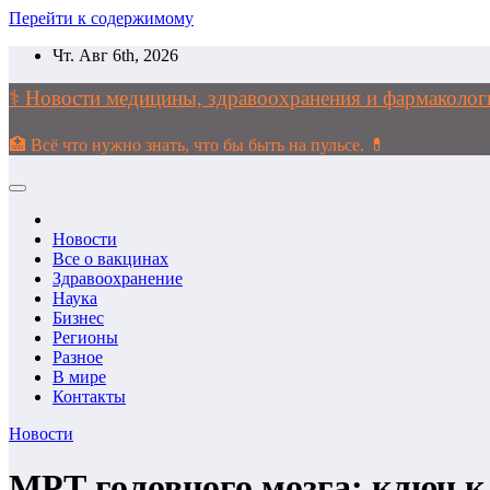
Перейти к содержимому
Чт. Авг 6th, 2026
⚕️ Новости медицины, здравоохранения и фармако
🏥 Всё что нужно знать, что бы быть на пульсе. 💊
Новости
Все о вакцинах
Здравоохранение
Наука
Бизнес
Регионы
Разное
В мире
Контакты
Новости
МРТ головного мозга: ключ к