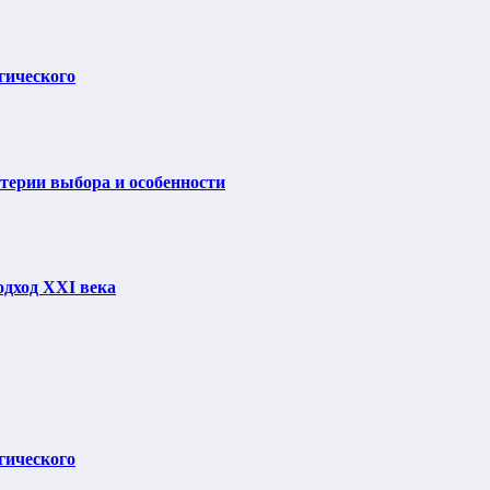
гического
итерии выбора и особенности
одход XXI века
гического