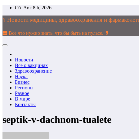
Перейти
Сб. Авг 8th, 2026
к
содержимому
⚕️ Новости медицины, здравоохранения и фармако
🏥 Всё что нужно знать, что бы быть на пульсе. 💊
Новости
Все о вакцинах
Здравоохранение
Наука
Бизнес
Регионы
Разное
В мире
Контакты
septik-v-dachnom-tualete