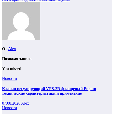
Навигация
по
записям
От
Alex
Похожая запись
You missed
Новости
Клапан регулирующий VFS-2R фланцевый Ридан:
технические характеристики и применение
07.08.2026
Alex
Новости