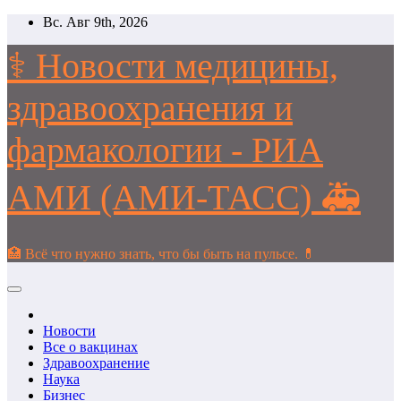
Перейти
Вс. Авг 9th, 2026
к
содержимому
⚕️ Новости медицины,
здравоохранения и
фармакологии - РИА
АМИ (АМИ-ТАСС) 🚑
🏥 Всё что нужно знать, что бы быть на пульсе. 💊
Новости
Все о вакцинах
Здравоохранение
Наука
Бизнес